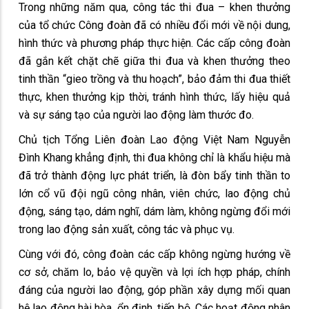
Trong những năm qua, công tác thi đua – khen thưởng
của tổ chức Công đoàn đã có nhiều đổi mới về nội dung,
hình thức và phương pháp thực hiện. Các cấp công đoàn
đã gắn kết chặt chẽ giữa thi đua và khen thưởng theo
tinh thần “gieo trồng và thu hoạch”, bảo đảm thi đua thiết
thực, khen thưởng kịp thời, tránh hình thức, lấy hiệu quả
và sự sáng tạo của người lao động làm thước đo.
Chủ tịch Tổng Liên đoàn Lao động Việt Nam Nguyễn
Đình Khang khẳng định, thi đua không chỉ là khẩu hiệu mà
đã trở thành động lực phát triển, là đòn bẩy tinh thần to
lớn cổ vũ đội ngũ công nhân, viên chức, lao động chủ
động, sáng tạo, dám nghĩ, dám làm, không ngừng đổi mới
trong lao động sản xuất, công tác và phục vụ.
Cùng với đó, công đoàn các cấp không ngừng hướng về
cơ sở, chăm lo, bảo vệ quyền và lợi ích hợp pháp, chính
đáng của người lao động, góp phần xây dựng mối quan
hệ lao động hài hòa, ổn định, tiến bộ. Các hoạt động nhân