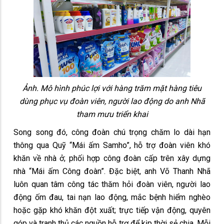
Ảnh. Mô hình phúc lợi với hàng trăm mặt hàng tiêu
dùng phục vụ đoàn viên, người lao động do anh Nhã
tham mưu triển khai
Song song đó, công đoàn chú trọng chăm lo dài hạn
thông qua Quỹ “Mái ấm Samho”, hỗ trợ đoàn viên khó
khăn về nhà ở; phối hợp công đoàn cấp trên xây dựng
nhà “Mái ấm Công đoàn”. Đặc biệt, anh Võ Thanh Nhã
luôn quan tâm công tác thăm hỏi đoàn viên, người lao
động ốm đau, tai nạn lao động, mắc bệnh hiểm nghèo
hoặc gặp khó khăn đột xuất; trực tiếp vận động, quyên
góp và tranh thủ các nguồn hỗ trợ để kịp thời sẻ chia. Mỗi