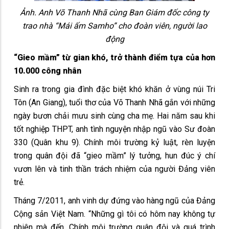
Ảnh. Anh Võ Thanh Nhã cùng Ban Giám đốc công ty
trao nhà “Mái ấm Samho” cho đoàn viên, người lao
động
“Gieo mầm” từ gian khó, trở thành điểm tựa của hơn
10.000 công nhân
Sinh ra trong gia đình đặc biệt khó khăn ở vùng núi Tri
Tôn (An Giang), tuổi thơ của Võ Thanh Nhã gắn với những
ngày bươn chải mưu sinh cùng cha mẹ. Hai năm sau khi
tốt nghiệp THPT, anh tình nguyện nhập ngũ vào Sư đoàn
330 (Quân khu 9). Chính môi trường kỷ luật, rèn luyện
trong quân đội đã “gieo mầm” lý tưởng, hun đúc ý chí
vươn lên và tinh thần trách nhiệm của người Đảng viên
trẻ.
Tháng 7/2011, anh vinh dự đứng vào hàng ngũ của Đảng
Cộng sản Việt Nam. “Những gì tôi có hôm nay không tự
nhiên mà đến. Chính môi trường quân đội và quá trình