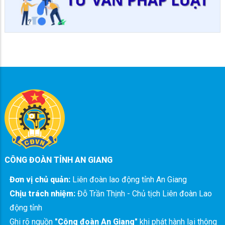
CÔNG ĐOÀN TỈNH AN GIANG
Đơn vị chủ quản:
Liên đoàn lao động tỉnh An Giang
Chịu trách nhiệm:
Đỗ Trần Thịnh - Chủ tịch Liên đoàn Lao
động tỉnh
Ghi rõ nguồn
"Công đoàn An Giang"
khi phát hành lại thông