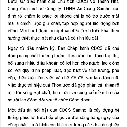
Dưới sự điều hành của Chủ tịch CĐCS Võ Thanh Nhã,
Công đoàn cơ sở Công ty TNHH An Giang Samho xác
định rõ: chăm lo phúc lợi không chỉ là hỗ trợ trước mắt
mà là chiến lược giữ chân, tập hợp người lao động bền
vững. Mọi hoạt động công đoàn đều được triển khai theo
hướng thiết thực, sát nhu cầu và có tính lâu dài.
Ngay từ đầu nhiệm kỳ, Ban Chấp hành CĐCS đã chủ
động nâng chất thương lượng Thỏa ước lao động tập thể,
bổ sung nhiều điều khoản có lợi hơn cho người lao động
so với quy định pháp luật, đặc biệt về tiền lương, phụ
cấp, điều kiện làm việc và chế độ đối với lao động nữ.
Việc thực thi hiệu quả Thỏa ước đã góp phần cải thiện rõ
rệt đời sống vật chất, tinh thần và củng cố niềm tin của
người lao động đối với tổ chức Công đoàn.
Một dấu ấn nổi bật của CĐCS Samho là xây dựng hệ
thống phúc lợi trực tiếp phục vụ đời sống hằng ngày của
công nhân - mô hình còn khá mới trong các doanh nghiệp