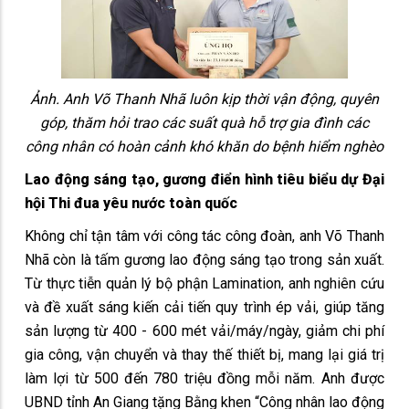
Ảnh. Anh Võ Thanh Nhã luôn kịp thời vận động, quyên
góp, thăm hỏi trao các suất quà hỗ trợ gia đình các
công nhân có hoàn cảnh khó khăn do bệnh hiểm nghèo
Lao động sáng tạo, gương điển hình tiêu biểu dự Đại
hội Thi đua yêu nước toàn quốc
Không chỉ tận tâm với công tác công đoàn, anh Võ Thanh
Nhã còn là tấm gương lao động sáng tạo trong sản xuất.
Từ thực tiễn quản lý bộ phận Lamination, anh nghiên cứu
và đề xuất sáng kiến cải tiến quy trình ép vải, giúp tăng
sản lượng từ 400 - 600 mét vải/máy/ngày, giảm chi phí
gia công, vận chuyển và thay thế thiết bị, mang lại giá trị
làm lợi từ 500 đến 780 triệu đồng mỗi năm. Anh được
UBND tỉnh An Giang tặng Bằng khen “Công nhân lao động