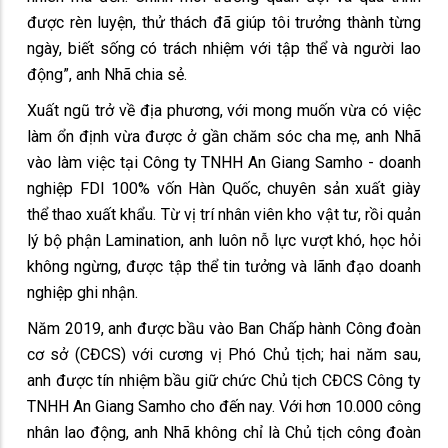
được rèn luyện, thử thách đã giúp tôi trưởng thành từng
ngày, biết sống có trách nhiệm với tập thể và người lao
động”, anh Nhã chia sẻ.
Xuất ngũ trở về địa phương, với mong muốn vừa có việc
làm ổn định vừa được ở gần chăm sóc cha mẹ, anh Nhã
vào làm việc tại Công ty TNHH An Giang Samho - doanh
nghiệp FDI 100% vốn Hàn Quốc, chuyên sản xuất giày
thể thao xuất khẩu. Từ vị trí nhân viên kho vật tư, rồi quản
lý bộ phận Lamination, anh luôn nỗ lực vượt khó, học hỏi
không ngừng, được tập thể tin tưởng và lãnh đạo doanh
nghiệp ghi nhận.
Năm 2019, anh được bầu vào Ban Chấp hành Công đoàn
cơ sở (CĐCS) với cương vị Phó Chủ tịch; hai năm sau,
anh được tín nhiệm bầu giữ chức Chủ tịch CĐCS Công ty
TNHH An Giang Samho cho đến nay. Với hơn 10.000 công
nhân lao động, anh Nhã không chỉ là Chủ tịch công đoàn