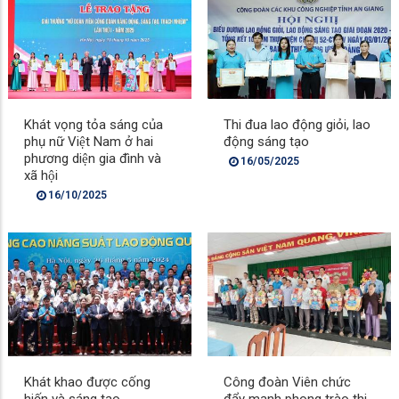
Khát vọng tỏa sáng của
Thi đua lao động giỏi, lao
phụ nữ Việt Nam ở hai
động sáng tạo
phương diện gia đình và
16/05/2025
xã hội
16/10/2025
Khát khao được cống
Công đoàn Viên chức
hiến và sáng tạo
đẩy mạnh phong trào thi