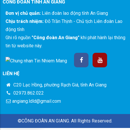
CÔNG ĐOÀN TỈNH AN GIANG
Đơn vị chủ quản:
Liên đoàn lao động tỉnh An Giang
Chịu trách nhiệm:
Đỗ Trần Thịnh - Chủ tịch Liên đoàn Lao
động tỉnh
Ghi rõ nguồn
"Công đoàn An Giang"
khi phát hành lại thông
tin từ website này.
LIÊN HỆ
C20 Lạc Hồng, phường Rạch Giá, tỉnh An Giang
02973.862.022
angiang.ldld@gmail.com
©CÔNG ĐOÀN AN GIANG. All Rights Reserved.