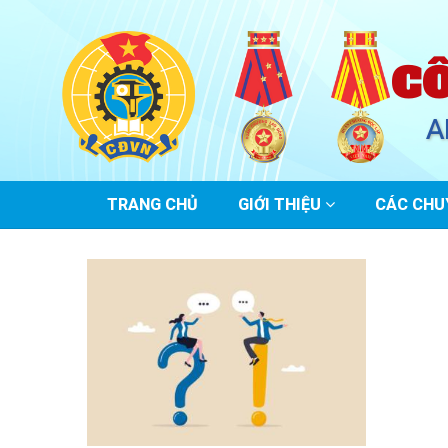
C
A
MAIN
TRANG CHỦ
GIỚI THIỆU
CÁC CHU
NAVIGATION