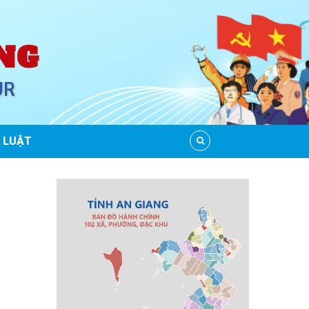
NG
UR
 LUẬT