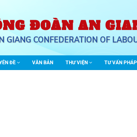
ÔNG ĐOÀN AN GIA
N GIANG CONFEDERATION OF LABO
YÊN ĐỀ
VĂN BẢN
THƯ VIỆN
TƯ VẤN PHÁP