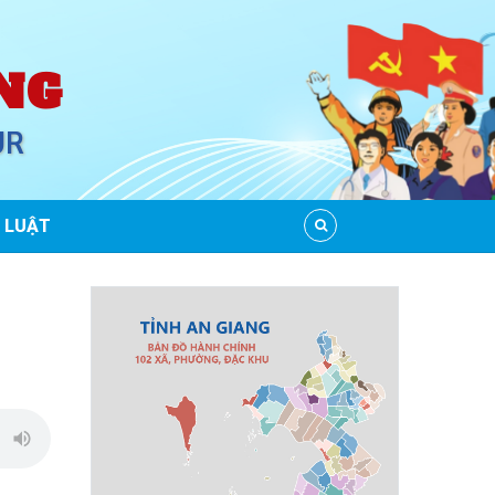
NG
UR
 LUẬT