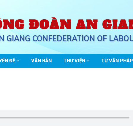
ÔNG ĐOÀN AN GIA
N GIANG CONFEDERATION OF LABO
YÊN ĐỀ
VĂN BẢN
THƯ VIỆN
TƯ VẤN PHÁP