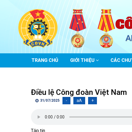
C
A
MAIN
TRANG CHỦ
GIỚI THIỆU
CÁC CHU
NAVIGATION
Điều lệ Công đoàn Việt Nam
-
aA
+
31/07/2025
Tập tin