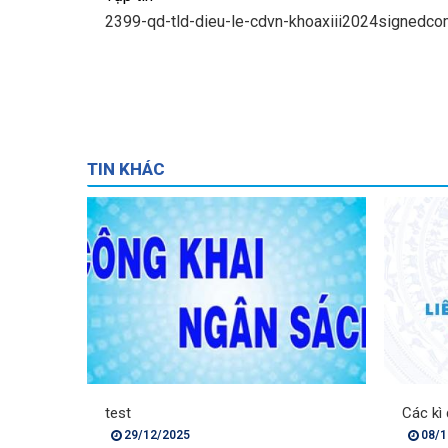
2399-qd-tld-dieu-le-cdvn-khoaxiii2024signedc
TIN KHÁC
test
Các kì 
29/12/2025
08/1