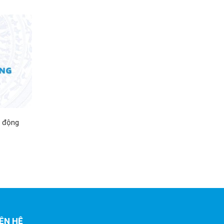
o động
IÊN HỆ