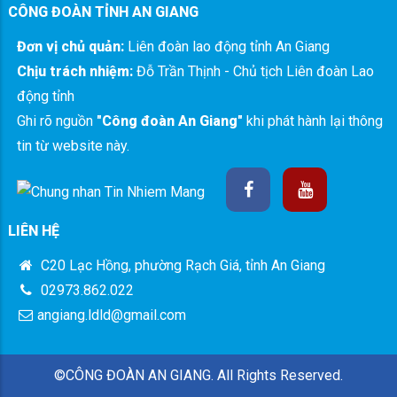
CÔNG ĐOÀN TỈNH AN GIANG
Đơn vị chủ quản:
Liên đoàn lao động tỉnh An Giang
Chịu trách nhiệm:
Đỗ Trần Thịnh - Chủ tịch Liên đoàn Lao
động tỉnh
Ghi rõ nguồn
"Công đoàn An Giang"
khi phát hành lại thông
tin từ website này.
LIÊN HỆ
C20 Lạc Hồng, phường Rạch Giá, tỉnh An Giang
02973.862.022
angiang.ldld@gmail.com
©CÔNG ĐOÀN AN GIANG. All Rights Reserved.