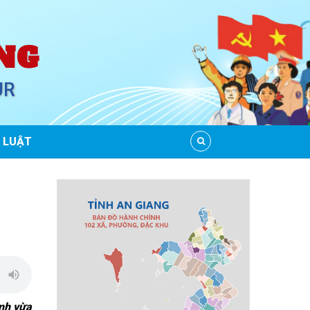
NG
UR
 LUẬT
ệnh vừa