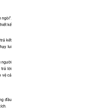
 ngòi".
hiết kế
trả kết
hạy lui
u người
trả lời
o vệ cả
ứng đầu
ích.