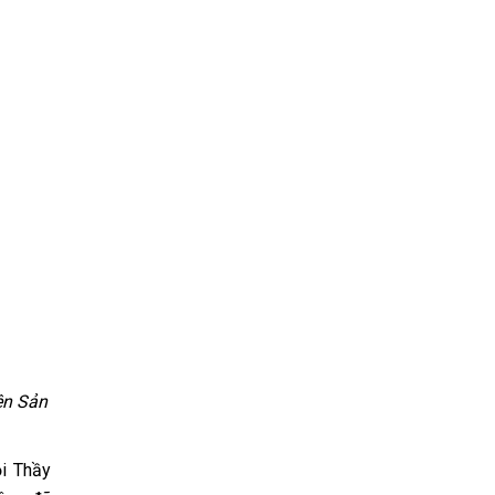
iện Sản
ội Thầy