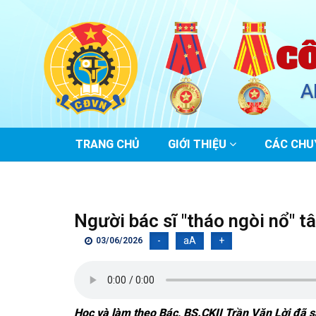
C
A
MAIN
TRANG CHỦ
GIỚI THIỆU
CÁC CHU
NAVIGATION
Người bác sĩ "tháo ngòi nổ" t
-
aA
+
03/06/2026
Học và làm theo Bác, BS.CKII Trần Văn Lời đã 