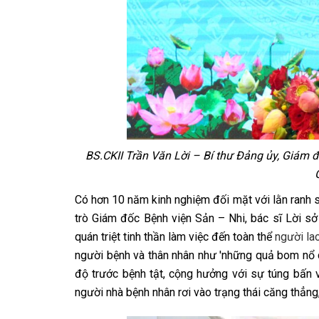
BS.CKII Trần Văn Lời – Bí thư Đảng ủy, Giám đ
Có hơn 10 năm kinh nghiệm đối mặt với lằn ranh s
trò Giám đốc Bệnh viện Sản – Nhi, bác sĩ Lời s
quán triệt tinh thần làm việc đến toàn thể
người la
người bệnh và thân nhân như 'những quả bom nổ ch
độ trước bệnh tật, cộng hưởng với sự túng bấn về 
người nhà bệnh nhân rơi vào trạng thái căng thẳn