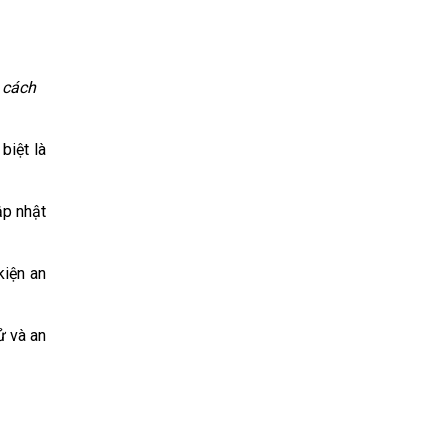
 cách
biệt là
ập nhật
kiện an
ử và an