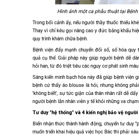
Hình ảnh một ca phẫu thuật tại Bệnh 
Trong bối cảnh ấy, nếu người thầy thuốc thiếu khé
Thay vì chỉ kêu gọi nâng cao y đức bằng khẩu hiệu
quy trình khám chữa bệnh.
Bệnh viện đẩy mạnh chuyển đổi số, số hóa quy trì
quả cụ thể. Giải pháp này giúp người bệnh dễ dà
hỏi han, từ đó triệt tiêu các nguy cơ phát sinh mâu
Sáng kiến minh bạch hóa này đã giúp bệnh viện gi
bệnh cứ thấy áo blouse là hỏi, nhưng không phải 
'không biết', sự tức giận của thân nhân rất dễ dấy
người bệnh lẫn nhân viên y tế khỏi những va chạm 
Tư duy "hệ thống" và 4 kiến nghị bảo vệ người
Biến nhận thức thành hành động, chuyển tư duy "
muốn triển khai hiệu quả việc học Bác thì phải sâu