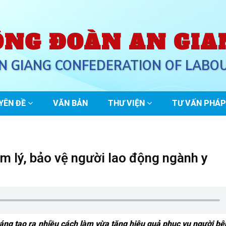
ÔNG ĐOÀN AN GIA
N GIANG CONFEDERATION OF LABO
YÊN ĐỀ
VĂN BẢN
THƯ VIỆN
TƯ VẤN PHÁP
âm lý, bảo vệ người lao động ngành y
sáng tạo ra nhiều cách làm vừa tăng hiệu quả phục vụ người b