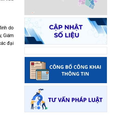
Minh do
y, Giám
các đại