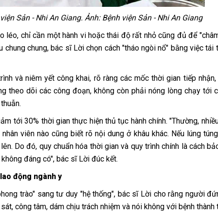
viện Sản - Nhi An Giang. Ảnh: Bệnh viện Sản - Nhi An Giang
o léo, chỉ cần một hành vi hoặc thái độ rất nhỏ cũng đủ để "châm
 chung chung, bác sĩ Lời chọn cách "tháo ngòi nổ" bằng việc tái t
nh và niêm yết công khai, rõ ràng các mốc thời gian tiếp nhận, 
ng theo dõi các công đoạn, không còn phải nóng lòng chạy tới c
 thuẫn.
ảm tới 30% thời gian thực hiện thủ tục hành chính. "Thường, nhiề
nhân viên nào cũng biết rõ nội dung ở khâu khác. Nếu lúng túng 
 lên. Do đó, quy chuẩn hóa thời gian và quy trình chính là cách bả
không đáng có", bác sĩ Lời đúc kết.
 lao động ngành y
phong trào" sang tư duy "hệ thống", bác sĩ Lời cho rằng người đ
 sát, công tâm, dám chịu trách nhiệm và nói không với bệnh thành t