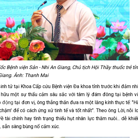
ốc Bệnh viện Sản - Nhi An Giang, Chủ tịch Hội Thầy thuốc trẻ tỉ
Giang. Ảnh: Thanh Mai
inh tử tại Khoa Cấp cứu Bệnh viện Đa khoa tỉnh trước khi đảm nh
ở hữu một sự thấu cảm sâu sắc với tâm lý đám đông tại bệnh vi
o động
tại đơn vị, ông thẳng thắn đưa ra một lăng kính thực tế: "
ậm' để có cách ứng xử tinh tế và tốt nhất”. Theo ông Lời, nỗi lo
tài chính hay tình trạng thiếu hụt nhân lực thăm nuôi... dễ khiế
g, sẵn sàng bùng nổ cảm xúc.