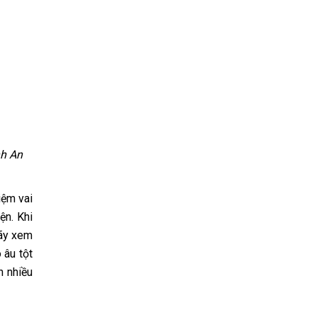
nh An
iệm vai
ện. Khi
Hãy xem
 âu tột
n nhiều