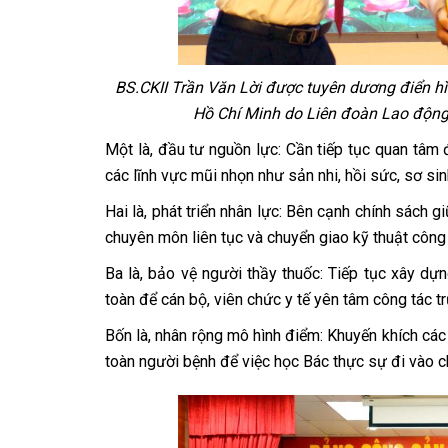
BS.CKII Trần Văn Lời được tuyên dương điển hìn
Hồ Chí Minh do Liên đoàn Lao động
Một là, đầu tư nguồn lực: Cần tiếp tục quan tâm 
các lĩnh vực mũi nhọn như sản nhi, hồi sức, sơ si
Hai là, phát triển nhân lực: Bên cạnh chính sách 
chuyên môn liên tục và chuyển giao kỹ thuật công
Ba là, bảo vệ người thầy thuốc: Tiếp tục xây dựn
toàn để cán bộ, viên chức y tế yên tâm công tác t
Bốn là, nhân rộng mô hình điểm: Khuyến khích các 
toàn người bệnh để việc học Bác thực sự đi vào c