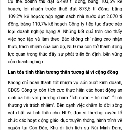
Cụ thể, doanh thu đạt 6.498 tỉ đồng, bằng 103,5% kế
hoạch; lợi nhuận trước thuế đạt 873,5 tỉ đồng, bằng
109,2% kế hoạch; nộp ngân sách nhà nước đạt 2.070 tỉ
đồng, bằng 110,7% kế hoạch. Công ty tiếp tục được xếp
loại doanh nghiệp hạng A. Những kết quả trên cho thấy
việc học tập và làm theo Bác không chỉ nâng cao nhận
thức, trách nhiệm của cán bộ, NLĐ mà còn trở thành động
lực quan trọng thúc đẩy sự phát triển ổn định, bền vững
của doanh nghiệp.
Lan tỏa tinh thần tương thân tương ái vì cộng đồng
Không chỉ hoàn thành tốt nhiệm vụ sản xuất kinh doanh,
CĐCS Công ty còn tích cực thực hiện các hoạt động an
sinh xã hội với phương châm “Ích nước - lợi nhà”, “Tình
thương và trách nhiệm”. Bên cạnh việc chăm lo đời sống
vật chất và tinh thần cho NLĐ, đơn vị thường xuyên tổ
chức các hoạt động giáo dục truyền thống, hành trình về
nguồn tại Côn Đảo, Khu di tích lịch sử Núi Minh Đạm,