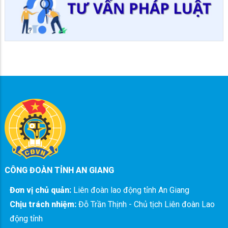
CÔNG ĐOÀN TỈNH AN GIANG
Đơn vị chủ quản:
Liên đoàn lao động tỉnh An Giang
Chịu trách nhiệm:
Đỗ Trần Thịnh - Chủ tịch Liên đoàn Lao
động tỉnh