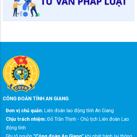
CÔNG ĐOÀN TỈNH AN GIANG
Đơn vị chủ quản:
Liên đoàn lao động tỉnh An Giang
Chịu trách nhiệm:
Đỗ Trần Thịnh - Chủ tịch Liên đoàn Lao
động tỉnh
Ghi rõ nguồn
"Công đoàn An Giang"
khi phát hành lại thông