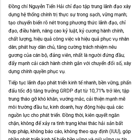
Đồng chí Nguyễn Tiến Hải chỉ đạo tập trung lãnh đạo xây
dựng hệ thống chính trị thực sự trong sạch, vững mạnh;
tạo chuyển biến rõ nét trong phương thức lãnh đạo, chỉ
đạo, điều hành, nâng cao kỷ luật, kỷ cương hành chính,
chất lượng, hiệu quả công việc và hiệu quả phục vụ nhân
dân; phát huy dân chủ, tăng cường trách nhiệm nêu
gương của cán bộ, đảng viên, nhất là người đứng đầu;
đẩy mạnh cải cách hành chính gắn với chuyển đổi số, xây
dựng chính quyền phục vụ.
Tiếp tục lãnh đạo phát triển kinh tế nhanh, bền vững, phấn
đấu tốc độ tăng trưởng GRDP đạt từ 10,71% trở lên; tập
trung tháo gỡ khó khăn, vướng mắc, cải thiện mạnh mẽ
môi trường đầu tư, kinh doanh, huy động hiệu quả các
nguồn lực cho phát triển. Đồng thời, kiên quyết ngăn
chặn, không để xảy ra tình trạng khai thác hải sản bất
hợp pháp, không báo cáo, không theo quy định (IUU), góp
phần phát triển kinh tế biển bền vững và giữ vững uy tín