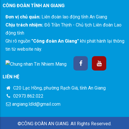
CÔNG ĐOÀN TỈNH AN GIANG
Đơn vị chủ quản:
Liên đoàn lao động tỉnh An Giang
Chịu trách nhiệm:
Đỗ Trần Thịnh - Chủ tịch Liên đoàn Lao
động tỉnh
Ghi rõ nguồn
"Công đoàn An Giang"
khi phát hành lại thông
tin từ website này.
LIÊN HỆ
C20 Lạc Hồng, phường Rạch Giá, tỉnh An Giang
02973.862.022
angiang.ldld@gmail.com
©CÔNG ĐOÀN AN GIANG. All Rights Reserved.