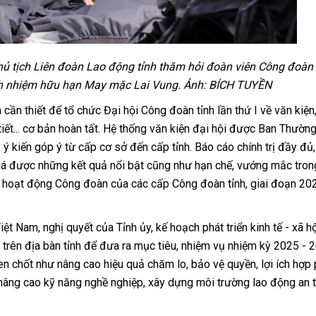
Chủ tịch Liên đoàn Lao động tỉnh thăm hỏi đoàn viên Công đoàn
ch nhiệm hữu hạn May mặc Lai Vung. Ảnh: BÍCH TUYỀN
 cần thiết để tổ chức Đại hội Công đoàn tỉnh lần thứ I về văn kiện
 tiết... cơ bản hoàn tất. Hệ thống văn kiện đại hội được Ban Thườn
ý kiến góp ý từ cấp cơ sở đến cấp tỉnh. Báo cáo chính trị đầy đủ,
giá được những kết quả nổi bật cũng như hạn chế, vướng mắc tron
à hoạt động Công đoàn của các cấp Công đoàn tỉnh, giai đoạn 20
 Nam, nghị quyết của Tỉnh ủy, kế hoạch phát triển kinh tế - xã h
ng trên địa bàn tỉnh để đưa ra mục tiêu, nhiệm vụ nhiệm kỳ 2025 - 
hen chốt như nâng cao hiệu quả chăm lo, bảo vệ quyền, lợi ích hợp 
 nâng cao kỹ năng nghề nghiệp, xây dựng môi trường lao động an t