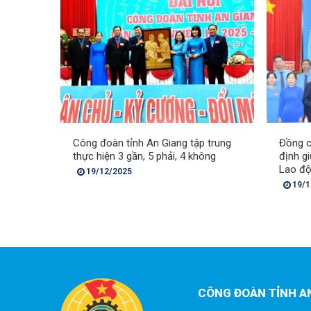
Công đoàn tỉnh An Giang tập trung
Đồng c
thực hiện 3 gần, 5 phải, 4 không
định g
Lao độ
19/12/2025
19/1
CÔNG ĐOÀN TỈNH A