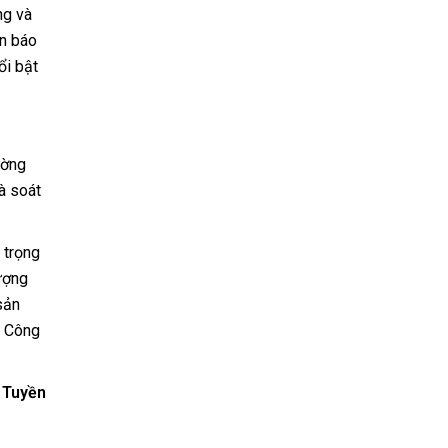
ng và
an báo
ổi bật
ường
rà soát
 trọng
lượng
sản
i Công
 Tuyền