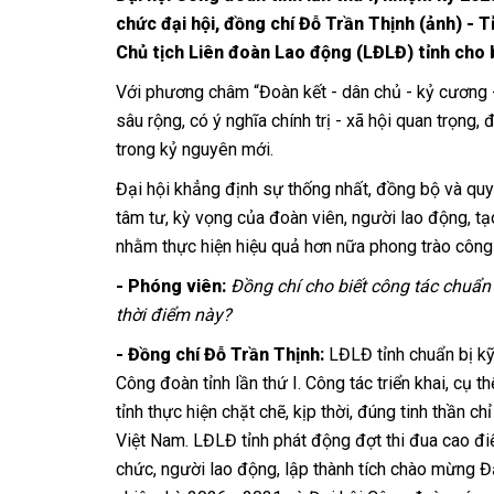
chức đại hội, đồng chí Đỗ Trần Thịnh (ảnh) - 
Chủ tịch Liên đoàn Lao động (LĐLĐ) tỉnh cho b
Với phương châm “Đoàn kết - dân chủ - kỷ cương - 
sâu rộng, có ý nghĩa chính trị - xã hội quan trọn
trong kỷ nguyên mới.
Đại hội khẳng định sự thống nhất, đồng bộ và quy
tâm tư, kỳ vọng của đoàn viên, người lao động, t
nhằm thực hiện hiệu quả hơn nữa phong trào công 
- Phóng viên:
Đồng chí cho biết công tác chuẩn 
thời điểm này?
- Đồng chí Đỗ Trần Thịnh:
LĐLĐ tỉnh chuẩn bị k
Công đoàn tỉnh lần thứ I. Công tác triển khai, cụ
tỉnh thực hiện chặt chẽ, kịp thời, đúng tinh thần 
Việt Nam. LĐLĐ tỉnh phát động đợt thi đua cao điểm
chức, người lao động, lập thành tích chào mừng Đ