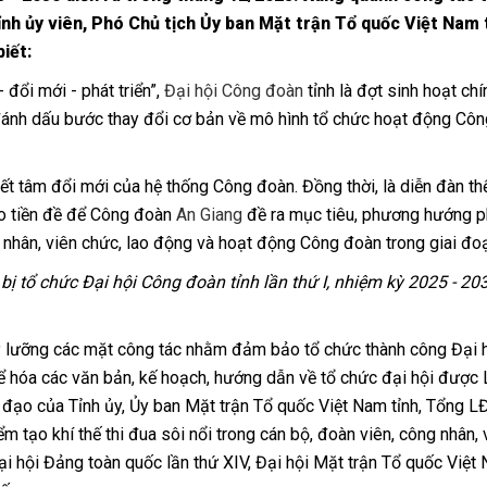
Tỉnh ủy viên, Phó Chủ tịch Ủy ban Mặt trận Tổ quốc Việt Nam 
iết:
đổi mới - phát triển”,
Đại hội Công đoàn
tỉnh là đợt sinh hoạt chín
g, đánh dấu bước thay đổi cơ bản về mô hình tổ chức hoạt động Cô
ết tâm đổi mới của hệ thống Công đoàn. Đồng thời, là diễn đàn th
ạo tiền đề để Công đoàn
An Giang
đề ra mục tiêu, phương hướng p
nhân, viên chức, lao động và hoạt động Công đoàn trong giai đo
bị tổ chức Đại hội Công đoàn tỉnh lần thứ I, nhiệm kỳ 2025 - 20
ỹ lưỡng các mặt công tác nhằm đảm bảo tổ chức thành công Đại 
 thể hóa các văn bản, kế hoạch, hướng dẫn về tổ chức đại hội đượ
chỉ đạo của Tỉnh ủy, Ủy ban Mặt trận Tổ quốc Việt Nam tỉnh, Tổng 
 tạo khí thế thi đua sôi nổi trong cán bộ, đoàn viên, công nhân, 
ại hội Đảng toàn quốc lần thứ XIV, Đại hội Mặt trận Tổ quốc Việt