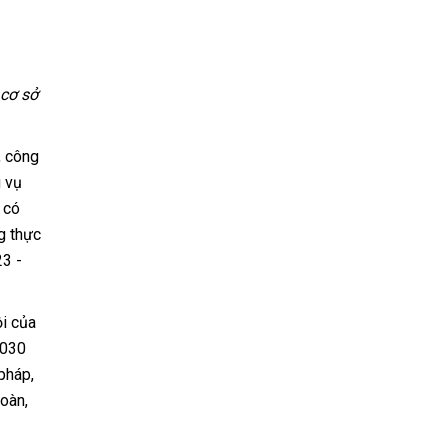
 cơ sở
, công
g vụ
 có
g thực
23 -
ội của
2030
pháp,
oàn,