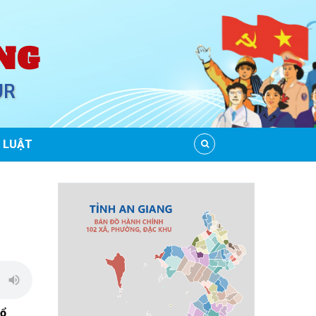
NG
UR
 LUẬT
tổ