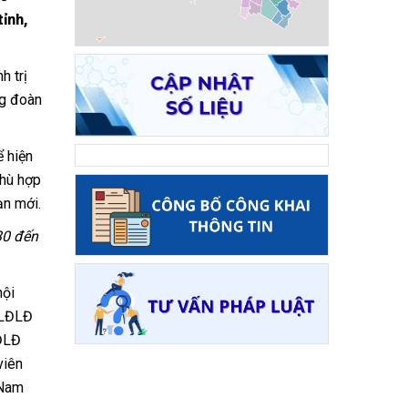
tỉnh,
h trị
ng đoàn
ể hiện
hù hợp
ạn mới.
30 đến
hội
c LĐLĐ
LĐLĐ
viên
 Nam