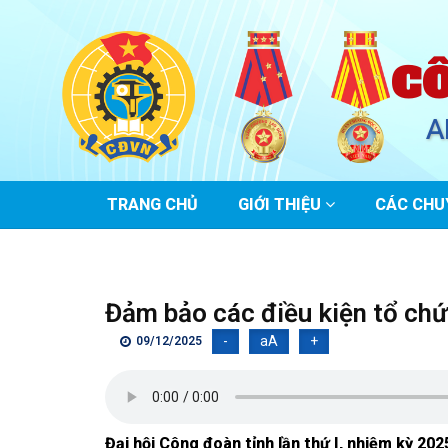
C
A
MAIN
TRANG CHỦ
GIỚI THIỆU
CÁC CHU
NAVIGATION
Đảm bảo các điều kiện tổ chứ
-
aA
+
09/12/2025
Đại hội Công đoàn tỉnh lần thứ I, nhiệm kỳ 20