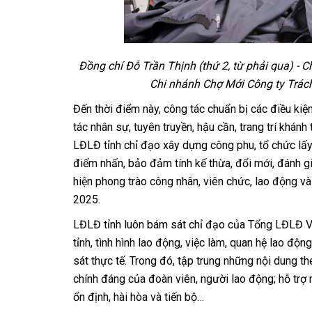
Đồng chí Đỗ Trần Thịnh (thứ 2, từ phải qua) - 
Chi nhánh Chợ Mới Công ty Trá
Đến thời điểm này, công tác chuẩn bị các điều kiện
tác nhân sự, tuyên truyền, hậu cần, trang trí khánh
LĐLĐ tỉnh chỉ đạo xây dựng công phu, tổ chức lấy 
điểm nhấn, bảo đảm tính kế thừa, đổi mới, đánh 
hiện phong trào công nhân, viên chức, lao động v
2025.
LĐLĐ tỉnh luôn bám sát chỉ đạo của Tổng LĐLĐ Việt
tỉnh, tình hình lao động, việc làm, quan hệ lao độ
sát thực tế. Trong đó, tập trung những nội dung t
chính đáng của đoàn viên, người lao động; hỗ trợ
ổn định, hài hòa và tiến bộ…