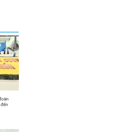
 đoàn
 đến