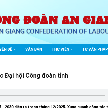
ÔNG ĐOÀN AN GIA
N GIANG CONFEDERATION OF LABO
YÊN ĐỀ
VĂN BẢN
THƯ VIỆN
TƯ VẤN PHÁP
c Đại hội Công đoàn tỉnh
25 - 2030 diễn ra trong tháng 12/2025. Xung quanh công tác 