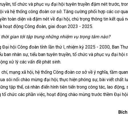
uyền, tổ chức và phục vụ đại hội tuyên truyền đậm nét trước, tro
ã hội và hệ thống công đoàn cơ sở. Tăng cường phối hợp các cơ qu
n toàn diện và đậm nét về đại hội, chú trọng thông tin kết quả n
và hoạt động Công đoàn, giai đoạn 2023 - 2025.
 thời gian tới tập trung những nhiệm vụ trọng tâm nào?
 Đại hội Công đoàn tỉnh lần thứ I, nhiệm kỳ 2025 - 2030, Ban Th
ểu ban nhân sự, tiểu ban tuyên truyền, tổ chức và phục vụ đại hội 
động xử lý các vấn đề phát sinh.
 chí, mạng xã hội, hệ thống Công đoàn cơ sở về ý nghĩa, tầm quan
đua sôi nổi chào mừng đại hội; thực hiện phóng sự, bài viết chất 
ững tập thể, cá nhân điển hình tiên tiến trong công tác, lao động, 
ng tổ chức các phần việc, hoạt động chào mừng trước thềm Đại hộ
Bích