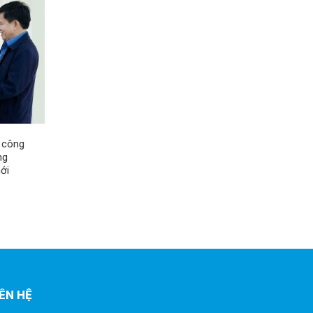
 công
ng
ới
IÊN HỆ