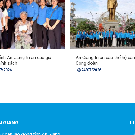
nh An Giang tri ân các gia
An Giang tri ân các thế hệ cá
hính sách
Công đoàn
7/2026
24/07/2026
N GIANG
L
 đoàn lao động tỉnh An Giang