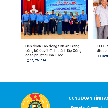
Liên đoàn Lao động tỉnh An Giang
LĐLĐ tỉ
công bố Quyết định thành lập Công
đình c
đoàn phường Châu Đốc
25/0
27/07/2026
CÔNG ĐOÀN TỈNH A
Đơn vị chủ quản:
Liên