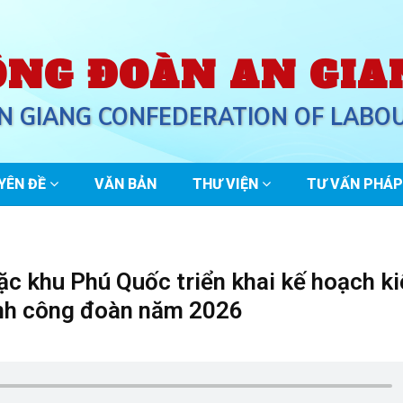
ÔNG ĐOÀN AN GIA
N GIANG CONFEDERATION OF LABO
YÊN ĐỀ
VĂN BẢN
THƯ VIỆN
TƯ VẤN PHÁP
ặc khu Phú Quốc triển khai kế hoạch k
hính công đoàn năm 2026