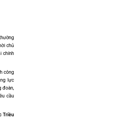
 thường
hời chủ
i chính
nh công
ăng lực
g đoàn,
êu cầu
 Triều