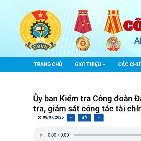
C
A
MAIN
TRANG CHỦ
GIỚI THIỆU
CÁC CHU
NAVIGATION
Ủy ban Kiểm tra Công đoàn Đ
tra, giám sát công tác tài c
-
aA
+
08/07/2026