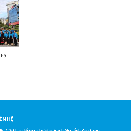
n bộ
IÊN HỆ
C20 Lạc Hồng, phường Rạch Giá, tỉnh An Giang