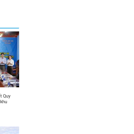
ết Quy
 khu