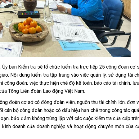
 Ủy ban Kiểm tra sẽ tổ chức kiểm tra trực tiếp 25 công đoàn cơ 
ao. Nội dung kiểm tra tập trung vào việc quản lý, sử dụng tài chí
í công đoàn; việc thực hiện chế độ kế toán, báo cáo tài chính, lưu
h của Tổng Liên đoàn Lao động Việt Nam.
ông đoàn cơ sở có đông đoàn viên, nguồn thu tài chính lớn, đơn v
ổi cán bộ công đoàn hoặc có dấu hiệu hạn chế trong công tác quản
 đoạn, bảo đảm không trùng lặp với các cuộc kiểm tra của cấp trê
, kinh doanh của doanh nghiệp và hoạt động chuyên môn của c