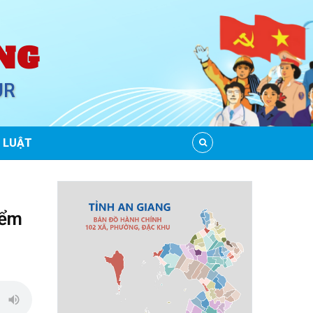
NG
UR
 LUẬT
iểm