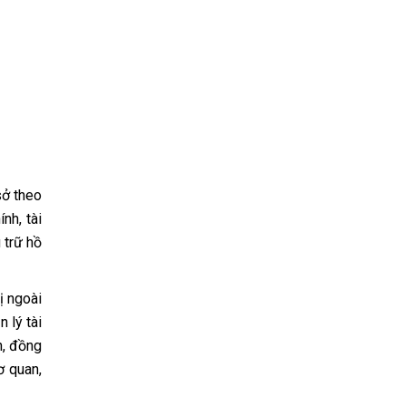
sở theo
nh, tài
 trữ hồ
ị ngoài
 lý tài
n, đồng
ơ quan,