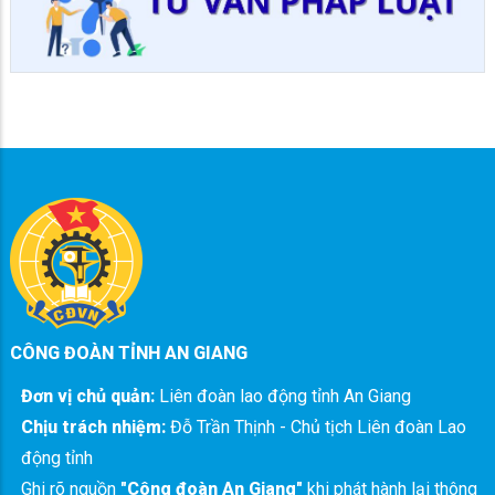
CÔNG ĐOÀN TỈNH AN GIANG
Đơn vị chủ quản:
Liên đoàn lao động tỉnh An Giang
Chịu trách nhiệm:
Đỗ Trần Thịnh - Chủ tịch Liên đoàn Lao
động tỉnh
Ghi rõ nguồn
"Công đoàn An Giang"
khi phát hành lại thông