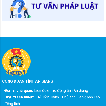
CÔNG ĐOÀN TỈNH AN GIANG
Đơn vị chủ quản:
Liên đoàn lao động tỉnh An Giang
Chịu trách nhiệm:
Đỗ Trần Thịnh - Chủ tịch Liên đoàn Lao
động tỉnh