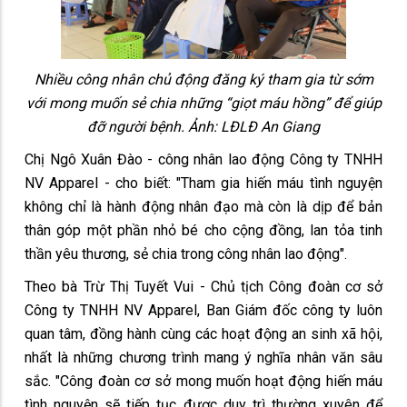
Nhiều công nhân chủ động đăng ký tham gia từ sớm
với mong muốn sẻ chia những “giọt máu hồng” để giúp
đỡ người bệnh. Ảnh: LĐLĐ An Giang
Chị Ngô Xuân Đào - công nhân lao động Công ty TNHH
NV Apparel - cho biết: "Tham gia hiến máu tình nguyện
không chỉ là hành động nhân đạo mà còn là dịp để bản
thân góp một phần nhỏ bé cho cộng đồng, lan tỏa tinh
thần yêu thương, sẻ chia trong công nhân lao động".
Theo bà Trừ Thị Tuyết Vui - Chủ tịch Công đoàn cơ sở
Công ty TNHH NV Apparel, Ban Giám đốc công ty luôn
quan tâm, đồng hành cùng các hoạt động an sinh xã hội,
nhất là những chương trình mang ý nghĩa nhân văn sâu
sắc. "Công đoàn cơ sở mong muốn hoạt động hiến máu
tình nguyện sẽ tiếp tục được duy trì thường xuyên để