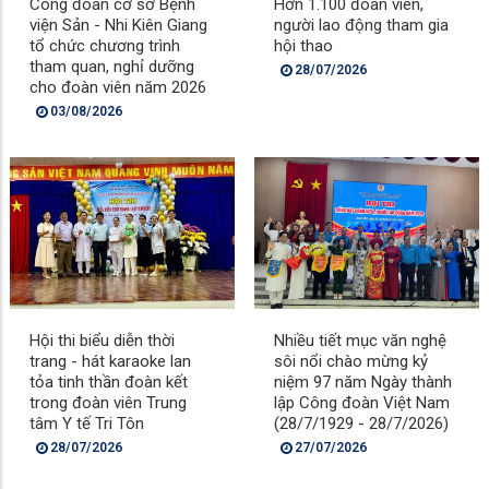
Công đoàn cơ sở Bệnh
Hơn 1.100 đoàn viên,
viện Sản - Nhi Kiên Giang
người lao động tham gia
tổ chức chương trình
hội thao
tham quan, nghỉ dưỡng
28/07/2026
cho đoàn viên năm 2026
03/08/2026
Hội thi biểu diễn thời
Nhiều tiết mục văn nghệ
trang - hát karaoke lan
sôi nổi chào mừng kỷ
tỏa tinh thần đoàn kết
niệm 97 năm Ngày thành
trong đoàn viên Trung
lập Công đoàn Việt Nam
tâm Y tế Tri Tôn
(28/7/1929 - 28/7/2026)
28/07/2026
27/07/2026