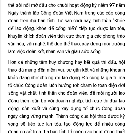
thế sôi nổi mở đầu cho chuỗi hoạt động kỷ niệm 97 năm
Ngày thành lập Công đoàn Việt Nam trong các cấp công
đoàn trên địa bàn tỉnh. Từ sân chơi này, tinh thần “Khỏe
để lao động, khỏe để cống hiến” tiếp tục được lan tỏa,
khuyến khích đoàn viên tích cực tham gia các phong trào
văn hóa, văn nghệ, thể dục thể thao, xây dựng môi trường
làm việc đoàn kết, nhân văn và giàu sức sống.
Hơn cả những tấm huy chương hay kết quả thi đấu, hội
thao đã mang đến niềm vui, sự gắn kết và những khoảnh
khắc đáng nhớ cho người lao động. Đó cũng là giá trị mà
tổ chức Công đoàn luôn hướng tới: chăm lo toàn diện đời
sống vật chất, tinh thần cho đoàn viên, để mỗi người lao
động thêm gắn bó với doanh nghiệp, tích cực thi đua lao
động, sản xuất và cùng xây dựng tổ chức Công đoàn
ngày càng vững mạnh. Thành công của hội thao được kỳ
vọng sẽ tiếp tục lan tỏa, tạo động lực để nhiều công
đoàn cơ sở trên địa bàn tỉnh tổ chức các hoạt động thiết