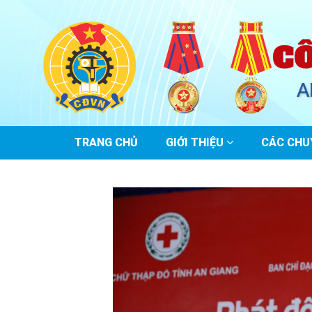
C
A
MAIN
TRANG CHỦ
GIỚI THIỆU
CÁC CHU
NAVIGATION