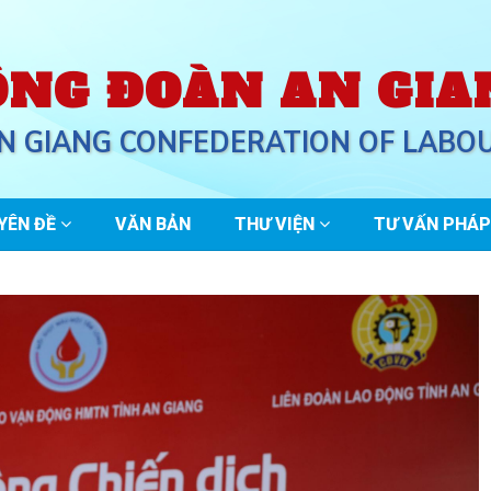
ÔNG ĐOÀN AN GIA
N GIANG CONFEDERATION OF LABO
YÊN ĐỀ
VĂN BẢN
THƯ VIỆN
TƯ VẤN PHÁP