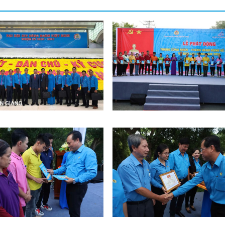
ĐVN XIV
TCN
TCN