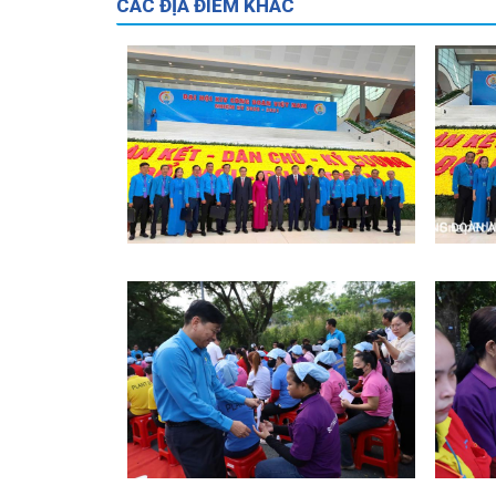
CÁC ĐỊA ĐIỂM KHÁC
ĐB ĐHCĐVN XIV
ĐB ĐHC
TCN
TCN