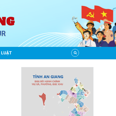
NG
UR
 LUẬT