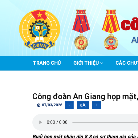
C
A
MAIN
TRANG CHỦ
GIỚI THIỆU
CÁC CHU
NAVIGATION
Công đoàn An Giang họp mặt, 
-
aA
+
07/03/2026
Buổi họp mặt nhân dịp 8.3 có sự tham gia của 