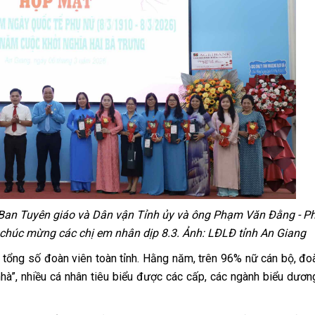
Ban Tuyên giáo và Dân vận Tỉnh ủy và ông Phạm Văn Đằng - P
à chúc mừng các chị em nhân dịp 8.3. Ảnh: LĐLĐ tỉnh An Giang
tổng số đoàn viên toàn tỉnh. Hằng năm, trên 96% nữ cán bộ, đo
nhà”, nhiều cá nhân tiêu biểu được các cấp, các ngành biểu dươn