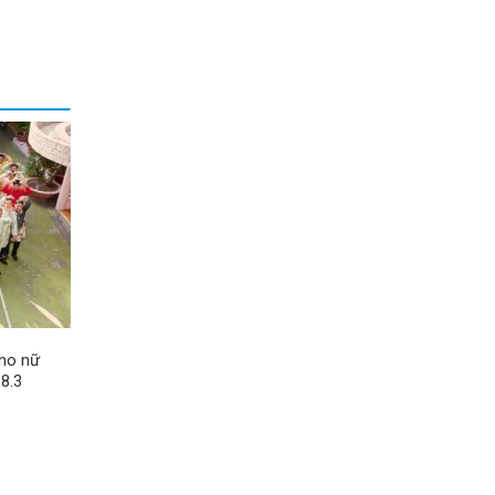
ho nữ
 8.3