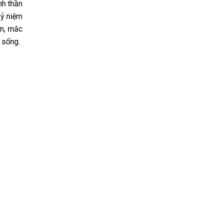
nh thần
kỷ niệm
ăn, mắc
 sống.