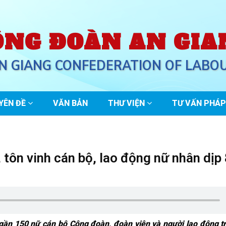
ÔNG ĐOÀN AN GIA
N GIANG CONFEDERATION OF LABO
YÊN ĐỀ
VĂN BẢN
THƯ VIỆN
TƯ VẤN PHÁP
tôn vinh cán bộ, lao động nữ nhân dịp 
gần 150 nữ cán bộ Công đoàn, đoàn viên và người lao động t