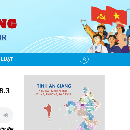
NG
UR
 LUẬT
8.3
rên địa