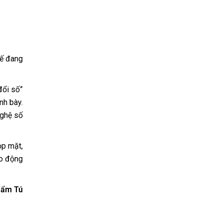
hế đang
đổi số”
nh bày.
nghệ số
ọp mặt,
ao động
ẩm Tú