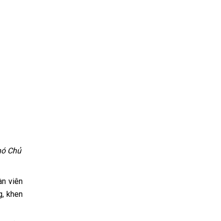
hó Chủ
àn viên
g, khen