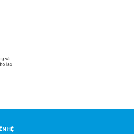
ng và
cho lao
IÊN HỆ