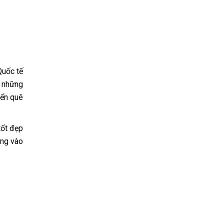
Quốc tế
ó những
iển quê
tốt đẹp
ọng vào