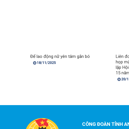
Để lao động nữ yên tâm gắn bó
Liên đ
họp mặ
18/11/2025
lập Hộ
15 năm
20/1
CÔNG ĐOÀN TỈNH A