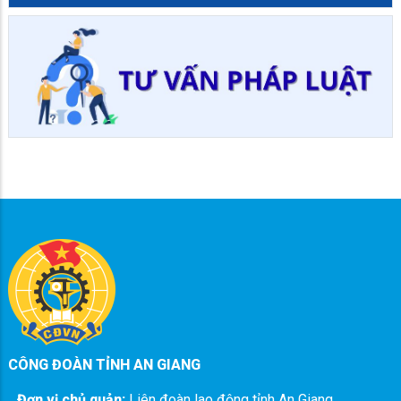
CÔNG ĐOÀN TỈNH AN GIANG
Đơn vị chủ quản:
Liên đoàn lao động tỉnh An Giang