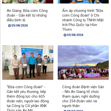
An Giang: Bữa cơm Công
Ấm áp chương trình “Bữa
đoàn - Gắn kết từ những
cơm Công đoàn” ở Chi
điều bình dị
nhánh Công ty TNHH Mặt
trời Phú Quốc tại Hòn
05/08/2026
Thơm
03/08/2026
“Bữa cơm Công đoàn” -
Công đoàn Bệnh viện Sản
Gắn kết yêu thương, tiếp
- Nhi An Giang tổ chức
thêm động lực cho 605
tham quan, nghỉ dưỡng
đoàn viên, người lao động
cho 254 đoàn viên và
tại Công ty Cổ phần XNK
người thân
Thủy sản An Mỹ