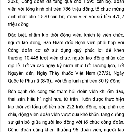
2026, Công đoàn đã tặng quà cho 1.595 cán bộ, đoàn
viên với tổng kinh phí trên 786 triệu đồng; tổ chức mừng
sinh nhật cho 1.570 cán bộ, đoàn viên với số tiền 470,7
triệu đồng.
Đặc biệt, nhằm kịp thời động viên, khích lệ viên chức,
người lao động, Ban Giám đốc Bệnh viện phối hợp với
Công đoàn cơ sở sử dụng quỹ phúc lợi để khen
thưởng 10.448 lượt viên chức, người lao động nhân các
dịp lễ, Tết và các ngày kỷ niệm như Tết Dương lịch, Tết
Nguyên đán, Ngày Thầy thuốc Việt Nam (27/2), Ngày
Quốc tế Phụ nữ (8/3)... với tổng kinh phí trên 30 tỷ đồng.
Bên cạnh đó, công tác thăm hỏi đoàn viên khi ốm đau,
thai sản, hiếu hỉ, nghỉ hưu, từ trần... luôn được thực hiện
kịp thời với tổng số tiền trên 222 triệu đồng, góp phần sẻ
chia, động viên đoàn viên vượt qua khó khăn, tăng cường
sự gắn bó giữa người lao động với tổ chức công đoàn.
Công đoàn cũng khen thưởng 95 đoàn viên, người lao